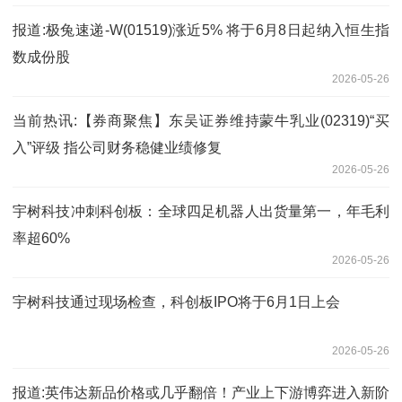
报道:极兔速递-W(01519)涨近5% 将于6月8日起纳入恒生指
数成份股
2026-05-26
当前热讯:【券商聚焦】东吴证券维持蒙牛乳业(02319)“买
入”评级 指公司财务稳健业绩修复
2026-05-26
宇树科技冲刺科创板：全球四足机器人出货量第一，年毛利
率超60%
2026-05-26
宇树科技通过现场检查，科创板IPO将于6月1日上会
2026-05-26
报道:英伟达新品价格或几乎翻倍！产业上下游博弈进入新阶