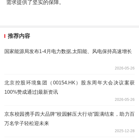
需求提供了坚实的保障。
推荐内容
国家能源局发布1-4月电力数据,太阳能、风电保持高速增长
2026-05-26
北京控股环境集团（00154.HK）股东周年大会决议案获
100%赞成通过|最新资讯
2026-05-26
京东校园携手四大品牌“校园解压大行动”圆满结束，助力百
万名学子轻松迎未来
2025-12-28