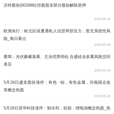
沃特股份(002886):控股股东部分股份解除质押
2026-05-26
欧洲央行：欧元区或遭遇私人信贷局部压力，暂无系统性风
险_每日看点
2026-05-26
要闻：光伏豪赌落幕、主业优势弱化 合盛硅业多重风险交织
承压
2026-05-26
5月26日盛龙股份涨停：有色 · 钼，有色金属，河南国企改
革概念热股
2026-05-26
5月26日昊华科技涨停：制冷剂，轮胎，锂电池概念热股_焦