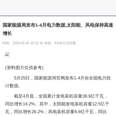
国家能源局发布1-4月电力数据,太阳能、风电保持高速
增长
时间：2026-05-26 20:02:43 来源：KE科日光伏网
(资料图片仅供参考)
5月25日，国家能源局官网发布1-4月份全国电力统
计数据。
截至4月底，全国累计发电装机容量39.9亿千瓦，
同比增长14.2%。其中，太阳能发电装机容量12.5亿千
瓦，同比增长26.2%；风电装机容量6.6亿千瓦，同比