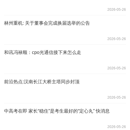
2026-05-26
林州重机: 关于董事会完成换届选举的公告
2026-05-26
和讯冯禄顺：cpo光通信接下来怎么走
2026-05-26
前沿热点:汉南长江大桥主塔同步封顶
2026-05-26
中高考在即 家长“稳住”是考生最好的“定心丸” 快消息
2026-05-26