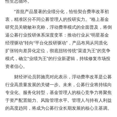
性生态循环。
“首批产品显著的业绩分化，恰恰契合费率改革初
衷，精准区分不同公募管理人的投研实力。”格上基金
研究员关晓敏补充称，浮动费率模式的全面普及，将倒
逼公募行业投研体系深度变革：推动行业从“明星基金
经理驱动”转向“平台化投研驱动”，产品布局从同质化
扩张转向差异化定位，彻底扭转传统“渠道为王”的竞争
模式，确立“业绩为王”的行业新逻辑，持续修复市场投
资者信心。
财经评论员郭施亮对此表示，浮动费率改革是公募
行业高质量发展的关键一步。未来，公募行业将持续向
专业化、服务化转型，基金管理人的核心竞争力将聚焦
于资产配置能力、风险管理水平。管理人与持有人利益
的高度趋同，将成为公募行业长期发展的核心主基调。