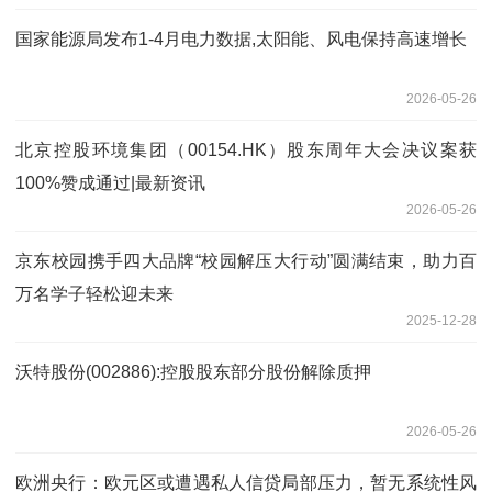
国家能源局发布1-4月电力数据,太阳能、风电保持高速增长
2026-05-26
北京控股环境集团（00154.HK）股东周年大会决议案获
100%赞成通过|最新资讯
2026-05-26
京东校园携手四大品牌“校园解压大行动”圆满结束，助力百
万名学子轻松迎未来
2025-12-28
沃特股份(002886):控股股东部分股份解除质押
2026-05-26
欧洲央行：欧元区或遭遇私人信贷局部压力，暂无系统性风