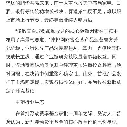
垫底的鹏华共赢未来，前十大重仓股集中布局家电、白
酒、银行等传统稳增长板块，赛道景气度不足，难以跟
上市场上行节奏，最终导致业绩大幅落后。
“多数基金取得超额收益的核心驱动因素在于精准
布局了高景气赛道。”排排网财富公募产品运营曾方芳
分析称，业绩领先产品深度聚焦AI、算力、光模块等科
技成长主线，通过产业链研究获取显著超额收益。同
时，浮动费率结构促使基金经理更加注重投资胜率与绝
对回报，在决策中侧重盈利确定性。此外，首批产品发
行于市场回暖期，宏观行情整体向好，亦为收益获取奠
定了环境基础。
重塑行业生态
在首批浮动费率基金获批一周年之际，受访人士普
遍认为，新型浮动费率基金的核心改革价值已然显现。