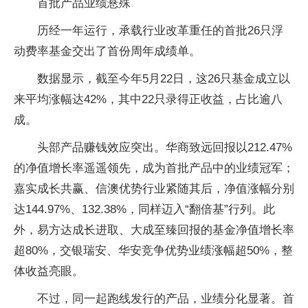
首批产品业绩悬殊
历经一年运行，承载行业改革重任的首批26只浮
动费率基金交出了首份周年成绩单。
数据显示，截至今年5月22日，这26只基金成立以
来平均涨幅达42%，其中22只录得正收益，占比逾八
成。
头部产品赚钱效应突出。华商致远回报以212.47%
的净值增长率遥遥领先，成为首批产品中的业绩冠军；
嘉实成长共赢、信澳优势行业紧随其后，净值涨幅分别
达144.97%、132.38%，同样迈入“翻倍基”行列。此
外，易方达成长进取、大成至臻回报的基金净值增长率
超80%，交银瑞安、华安竞争优势业绩涨幅超50%，整
体收益亮眼。
不过，同一起跑线发行的产品，业绩分化显著。首