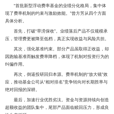
“首批新型浮动费率基金的业绩分化格局，集中体
现了费率机制的约束与激励效能。”曾方芳从四个方面
具体分析。
首先，打破“旱涝保收”。业绩落后产品不仅规模承
压，管理费更被降至低档，真正实现收益与风险共担。
其次，强化基准约束。部分产品虽取得正收益，却
因跑输基准而触发费率降档，体现了机制对投资行为的
纠偏作用。
再次，倒逼投研回归本源。费率机制的“放大镜”效
应，推动基金公司从“相对排名”竞争转向对长期胜率与
绝对回报的深耕。
最后，加速行业优胜劣汰。资金与资源持续向创造
超额收益的团队集中，尾部产品面临赎回压力，形成良