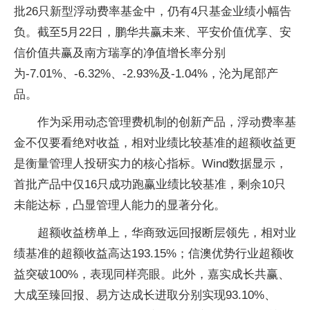
批26只新型浮动费率基金中，仍有4只基金业绩小幅告
负。截至5月22日，鹏华共赢未来、平安价值优享、安
信价值共赢及南方瑞享的净值增长率分别
为-7.01%、-6.32%、-2.93%及-1.04%，沦为尾部产
品。
作为采用动态管理费机制的创新产品，浮动费率基
金不仅要看绝对收益，相对业绩比较基准的超额收益更
是衡量管理人投研实力的核心指标。Wind数据显示，
首批产品中仅16只成功跑赢业绩比较基准，剩余10只
未能达标，凸显管理人能力的显著分化。
超额收益榜单上，华商致远回报断层领先，相对业
绩基准的超额收益高达193.15%；信澳优势行业超额收
益突破100%，表现同样亮眼。此外，嘉实成长共赢、
大成至臻回报、易方达成长进取分别实现93.10%、