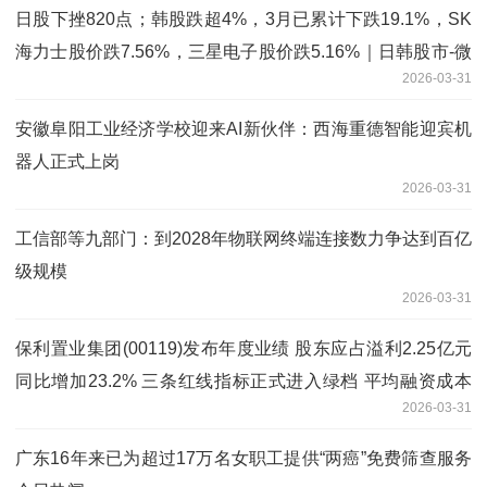
日股下挫820点；韩股跌超4%，3月已累计下跌19.1%，SK
海力士股价跌7.56%，三星电子股价跌5.16%｜日韩股市-微
2026-03-31
动态
安徽阜阳工业经济学校迎来AI新伙伴：西海重德智能迎宾机
器人正式上岗
2026-03-31
工信部等九部门：到2028年物联网终端连接数力争达到百亿
级规模
2026-03-31
保利置业集团(00119)发布年度业绩 股东应占溢利2.25亿元
同比增加23.2% 三条红线指标正式进入绿档 平均融资成本
2026-03-31
下降至2.86% 微头条
广东16年来已为超过17万名女职工提供“两癌”免费筛查服务