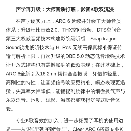
声学再升级：大师音质打底，影音K歌双沉浸
在声学硬实力上，ARC 6 延续并升级了大师音质
体系：升级杜比音效2.0、THX空间音频、DTS空间音
频三大权威音频技术构建影院级听感，Snapdragon
Sound骁龙畅听技术与 Hi-Res 无线高保真标准保证传
输与解析上限，再次升级的DBE 5.0 动态低音增强技术
让开放式结构也有震撼澎湃的低频表现；在此基础上，
ARC 6全新引入16.2mm镁锂合金振膜，凭借超轻量、
高刚性的特性，让音频信号响应更精准、瞬态表现更迅
猛，失真率大幅降低，能捕捉到旋律中的细微换气声与
乐器泛音。运动、观影、游戏都能获得沉浸式听音体
验。
专业K歌音效的加入，进一步拓宽了耳机的使用边
界——从“聆听”延展到“参与”。Cleer ARC 6搭载专业K