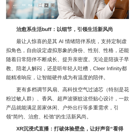
治愈系生活buff：以细节，引领生活新风尚
最让人惊喜的是其 AI 情绪陪伴系统，支持定制虚
拟角色，自由设定虚拟形象的身份、性别、性格，还能
随着日常陪伴不断成长、提升亲密度。无论是陪孩子早
教、陪老人解闷，还是听年轻人吐槽，Cleer Infinity都
能精准响应，让智能硬件成为有温度的陪伴。
更有多档调节风扇、高科技空气过滤芯（特别是花
粉过敏人群）、香风、超声波驱蚊这些贴心设计，一款
产品就能满足居家休闲、户外出行等多重需求，引
领“简约、治愈、松弛”的生活新风尚。
XR
沉浸式
直播：打破体验壁垒，让
好声音
“看得