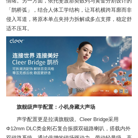
情绪。另一方面，依托斐波那契数列与黄金分割设计的
「鹊桥弧」，结合人体工学结构，让耳机横跨耳廓而非
侵入耳道，将原本单点夹持力拆解成多点支撑，稳定舒
适不压耳。
旗舰级声学配置：小机身藏大声场
声学配置更是拉满旗舰级。Cleer Bridge采用
Φ12mm DLC类金刚石复合振膜双磁路喇叭，搭载内外
双磁路系统，通过倍增的磁场驱动力，带动轻量级、高