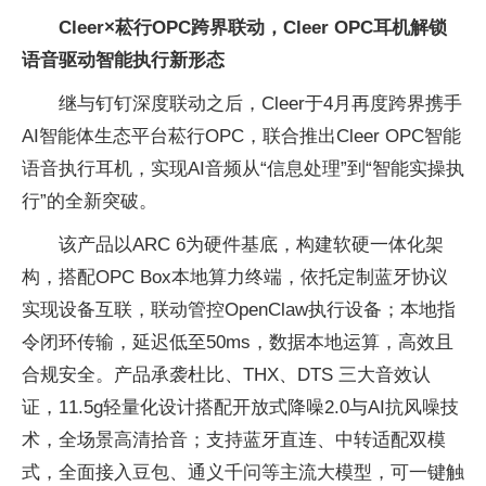
Cleer×菘行OPC跨界联动，Cleer OPC耳机解锁
语音驱动智能执行新形态
继与钉钉深度联动之后，Cleer于4月再度跨界携手
AI智能体生态平台菘行OPC，联合推出Cleer OPC智能
语音执行耳机，实现AI音频从“信息处理”到“智能实操执
行”的全新突破。
该产品以ARC 6为硬件基底，构建软硬一体化架
构，搭配OPC Box本地算力终端，依托定制蓝牙协议
实现设备互联，联动管控OpenClaw执行设备；本地指
令闭环传输，延迟低至50ms，数据本地运算，高效且
合规安全。产品承袭杜比、THX、DTS 三大音效认
证，11.5g轻量化设计搭配开放式降噪2.0与AI抗风噪技
术，全场景高清拾音；支持蓝牙直连、中转适配双模
式，全面接入豆包、通义千问等主流大模型，可一键触