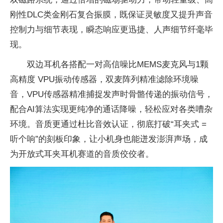
刚性DLC类金刚石复合振膜，既保证灵敏度又提升声音
控制力与细节表现，瞬态响应更迅捷、人声细节纤毫毕
现。
双边耳机各搭配一对高信噪比MEMS麦克风与1颗
高精度 VPU振动传感器，双麦阵列精准滤除环境噪
音，VPU传感器精准捕捉发声时骨骼传递的振动信号，
配合AI算法实现更纯净的通话降噪，轻松应对各类嘈杂
环境。音质更通过杜比音效认证，彻底打破“耳夹式 =
听个响”的刻板印象，让小机身也能迸发澎湃声场，成
为开放式耳夹耳机赛道的音质佼佼者。