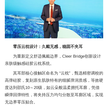
零压云枕设计：久戴无感，稳固不夹耳
为重新定义舒适佩戴边界，Cleer Bridge创新设计
亲肤级触感硅胶云枕系统。
其耳部核心接触区命名为 “云枕”，甄选精密调校的
高弹硅胶，复刻原生肌肤特有的细腻弹润质感，等效硬
度达到邵氏10～20级，如云朵般温柔拥托耳廓，凭借
瞬弹回弹特性，将夹持压力均匀分散至耳廓区域，实现
无边界零压贴合。