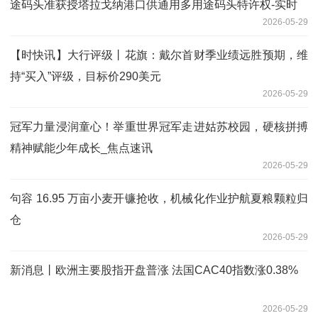
途码头准获授塔拉戈纳港口供通用多用途码头特许权-实时
2026-05-29
【时快讯】大行评级丨花旗：戴尔首财季业绩远胜预期，维
持“买入”评级，目标价290美元
2026-05-29
冠军力量浸润童心！举重世界冠军走进姑苏校园，硬核拼搏
精神赋能少年成长_焦点速讯
2026-05-29
句容 16.95 万亩小麦开镰抢收，机械化作业护航夏粮颗粒归
仓
2026-05-29
新消息丨欧洲主要股指开盘普涨 法国CAC40指数涨0.38%
2026-05-29