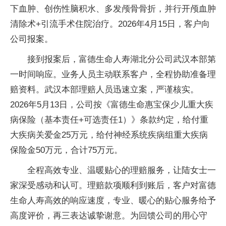
下血肿、创伤
性脑积水、多发颅骨骨折，并行开颅血肿
清除术+引流手术住院
治疗。2026年4月15日，客户向
公司报案。
接到报案后，富德生命人寿湖北分公司武汉本部第
一时间响应。业务人员主动联系客户，全程协助准备理
赔资料。武汉本部理赔人员迅速
立案，严谨核实。
2026年5月13日，公司按《富德生命惠宝保少儿重大疾
病保险（基本责任+可选责任1）》条款约定，给付重
大疾病关爱金25万元，给付神经系统疾病组重大疾病
保险金50万元，合计75万元。
全程高效专业、温暖贴心的理赔服务，让陆女士一
家深受感动和认可。理赔款项顺利到账后，客户对富德
生命人寿高效的响应速度，专业、暖心的贴心服务给予
高度评价，再三表达诚挚谢意。为回馈公司的用心守